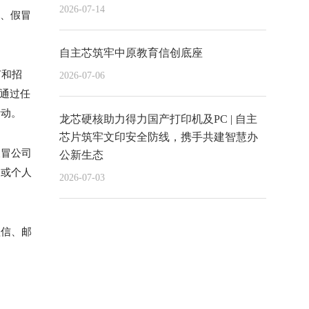
2026-07-14
息、假冒
自主芯筑牢中原教育信创底座
何和招
2026-07-06
未通过任
活动。
龙芯硬核助力得力国产打印机及PC | 自主
芯片筑牢文印安全防线，携手共建智慧办
假冒公司
公新生态
构或个人
2026-07-03
短信、邮