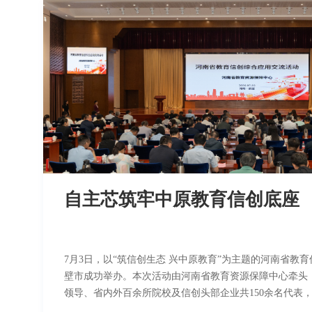
留对以任何方式假冒公司名义、损害公司名誉的机构或个
三、请广大公众提高警惕，注意识别风险，对于非企业认
他来历不明的电话、短信、邮件、网络链接等，不要轻信
行为可向公安机关报案。 请公众通过以下的公司官方渠道了解公司相关信息： 网站：
自主芯筑牢中原教育信创底座
7月3日，以“筑信创生态 兴中原教育”为主题的河南省教
壁市成功举办。本次活动由河南省教育资源保障中心牵头
领导、省内外百余所院校及信创头部企业共150余名代表
主可控数字底座搭建开展深度研讨，为河南教育数字化高