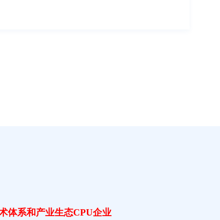
外巨头垄断，打印主
术持续陷入受制于人的困境，不仅带来适配难、运维成本
的数据泄密、网络攻击等安全隐患。本次发布会，得力重
芯片的睿印系列高速打印机，覆盖31ppm、36ppm、40ppm
布国内首款搭载龙芯主控的彩色喷墨打印机，补齐国产高
着龙芯自主可控技术下沉至家用市场，为广大家庭用户带
与低能耗优势。基于龙芯主控芯片的得力“睿印”系列打印
，适配政务、金融、医疗各类专业业务软件，同时内置
可信启动与安全监测，实现设备启动、运行、数据存储传输
统，实现业务平滑迁移、软硬件深度协同，助力得力完善全
与龙芯从底层开展深度研发合作，打通芯片、整机、操作系
起全自主、高安全、强适配的国产化文印安全闭环，将为
裁杜安利在发布会上详细介绍
、产品特色和未来规划，并针对全球智能电子产品市场情
态的发展路径。 未来，龙芯中科将持续迭
技术体系和产业生态CPU企业