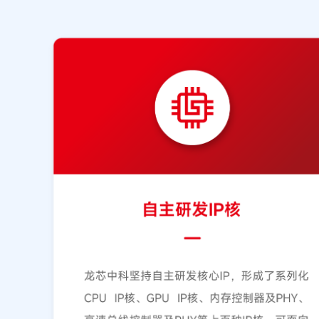
器的计算机设备，累计部署近万台。通过‘试点先行、分类
形成了信创推广应用的‘鹤壁经验’。”王志伟表示。这一
行先试的实践典范，实现了国产CPU在教育核心应用场景中
越，也为全市教育数字化转型提供了安全可信的底层支撑。 鹤壁市教育资源保障
主任王志伟 自主技术赋能教育全学段 依托底层CPU核心技术优势，龙芯已形成覆盖教
育全学段、全场景的全栈教育产品及解决方案。面向普教
现了从指令系统、CPU、操作系统到整机、教育解决方案
教室、国产化信息科技活动室等解决方案，已规模化应用
中。面向高职教领域，龙芯聚焦集成电路、人工智能、嵌
校企共建、岗课赛证融合、产教共同体搭建，构建特色化
教育信创方案已落地全国数百所院校，进入全国规模化推
新理念，以先进的技术产品和解决方案，助力教育信创实
用到全面覆盖的跨越。”龙芯中科总裁助理、龙芯实验室
示。 龙芯中科总裁助理、龙芯实验室主任汪文祥 活动现场同步举行河南省教育信创技
术支持单位授牌仪式，龙芯中科获评首批省级技术支持单
景适配、方案落地的终端技术保障工作。麒麟软件、金山
伙伴集中展示教育场景专属国产化解决方案，全方位适配
需求。 河南省教育信创技术支持单位授牌仪式 会议同期召开了面向基础教育、高等院
校的平行交流活动，结合不同学段信创应用痛点与发展需