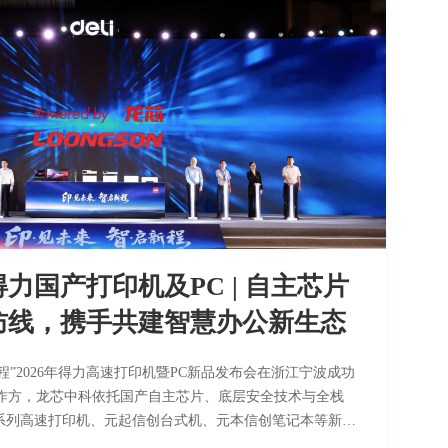
H5方案，采用ArkTS原生开发鸿蒙应用，依托方舟运行
底层能力与鸿蒙原生响应式布局，打造全新医疗自助服务体验，实现
生直调，配套鸿蒙离线降级运行机制，完成医疗自助软件的跨
式协同、稳定离线运行、患者诊疗与医保数据全链路安全
、卡顿 离线可用:断网降级运行，核心功
底座，德卡是纯血应用。三者合一，构成全链路信创的完
于人。” 产品完成主流国产化服务端全栈
系统到数据库，零外部依赖，设备已在深圳市多家医疗机构
力国产打印机及PC | 自主芯片
定、业务响应高效，获得院方与患者的高度认可，这标志
原生医疗自助解决方案正式进入量产落地阶段，将以全栈自主可
防线，携手共建智慧办公新生态
能各级医疗机构数字化转型，惠及万千就医群众。
程”2026年得力高速打印机暨PC新品发布会在浙江宁波成功
作方，龙芯中科依托国产自主芯片、底层安全技术与全栈
”系列高速打印机、元起信创台式机、元本信创笔记本等新品
、操作系统、云端一体化的自主可控智慧办公矩阵，为国