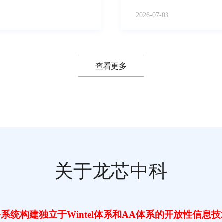
秘书长徐建民出席会议并致
产政企智慧办公升级提供重要支撑。 全球办公设备市场长期被海
2026-07-03
控芯片、底层固件等核心技
聚近百家涵盖芯片、整机、
高等产业问题，更存在严重
产业链，为河南发展信创产
磅推出搭载龙芯2P0300主控
多档中高速机型，并现场发
查看更多
令系统、自主CPU、操作系
端彩色打印短板，此举标志
平，产业生态覆盖千余家企
来多元化选择。 龙芯打印主控系列芯片采用大小核异构架构，功耗小于1W，休眠功耗
域。”他指出，发展自主信息
低至0.3W，兼具高效运算
芯片与操作系统引入课堂，
机，具备连续高速打印能力
专业侧重于“用计算机”而
TCM安全模块，支持硬件
全链路可控可信。 得力同步发布“元起”“元本”系列龙芯电脑，可无缝适配统信UOS、
态培育、专家团队打造、人
麒麟OS等主流国产操作系
育信创全新发展格局，推动国产
场景信创办公硬件布局。 龙芯中科董事长胡伟武在致辞中表示，信创产业需要产业链
关于龙芯中科
上下游“抱团突围”。得力
板。鹤壁市教育资源保障中
统、行业应用全链条，构建
介绍了鹤壁市在国产终端规
国产软硬件生态深度融合树立行业标杆。 龙芯中科副总
力建设“真融”过程中的具体经
了龙芯打印芯片的技术优势
入搭载国产龙芯3A5000处理
况进行分析，解读以自主之芯突围产业生
统构建独立于Wintel体系和AA体系的开放性信息