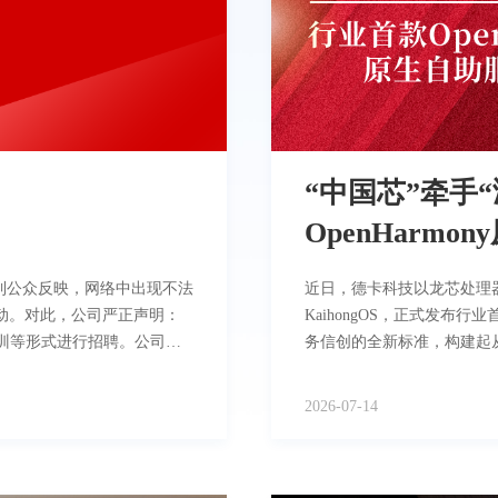
“中国芯”牵手“
OpenHarm
到公众反映，网络中出现不法
近日，德卡科技以龙芯处理
动。对此，公司严正声明：
KaihongOS，正式发布行
训等形式进行招聘。公司及
务信创的全新标准，构建起
关网络链接等信息，也未授权
医疗领域信创全链路落地标
何线上或线下的会议、宣讲
提供一站式全流程智慧就医服务。 德卡科技本次发布的鸿蒙自助服
2026-07-14
参与任何形式的融资活动。
保智能服务终端、德卡原生
。为保护广大群众的财产安
案。硬件层面，龙芯3A60
联系公安部门处理，并且保
KaihongOS为技术底座