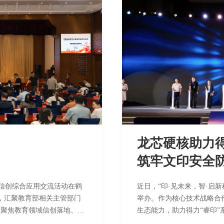
人追究法律责任的权利。
德卡科技摒弃传统浏览器套壳
证账号发布的信息，以及其
时(Ark Runtime)
，谨防上当受骗。如遇诈骗
60fps丝滑动效、外设原
越式升级，具备跨设备分布
http://www.loongson.cn 微信公众号：龙芯中科 电子邮箱：hr@loongson.cn 特此声明。
防护等多重优势。 原生领先，全面自主 原生开发：告别H5浏览器套壳，采用鸿蒙原生
API、ArkTS原生开发架构 原生外设：HDF驱动框架，直调身份证/人脸/打印机 方舟极
速：方舟运行时，底层原生渲染，告别H5掉帧
能不中断 分布式协同：多屏协同，跨设备服务流转 系统级安全：TEE安全区+国密算
法，全链路加密 德卡OpenHarmony原生自助服务系统操作界面 德卡科技表示：“龙芯
是核心利器，深开鸿是数字
整闭环——从芯片到应用，没有任何一环受制
适配，从国产CPU、操作
龙芯硬核助力得
完成现场验证，系统运行稳
着德卡OpenHarmony
筑牢文印安全
控的国产化软硬件能力，赋
育信创综合应用交流活动在鹤
近日，“印·见未来，智·启新
，汇聚教育部相关主管部门
举办。作为核心技术战略合
，聚焦教育领域信创落地、自
生态能力，助力得力“睿印
质量发展凝聚产学研合力。
顺利发布，构建芯片、整机