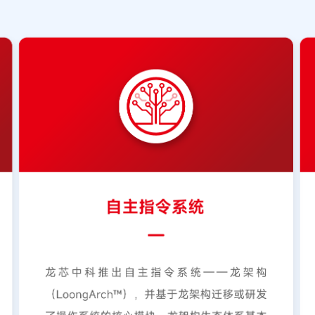
推进’务实策略，在区域层面
代，丰富自主芯片产品矩阵
示范项目是河南省教育信创先
新业态，以硬核技术赋能国
“可用”到“好用”的稳步跨
精彩花絮
中心
领域，龙芯携手生态伙伴实
的全自研，形成信创计算机
于全国中小学信息化教学
入式开发等前沿专业，通过
信创育人体系。“目前，龙芯
广阶段。我们将秉持自主创
现从试点到普及、从局部应
主任汪文祥在主题报告中表
位，将承担全省教育信创场
办公、华清同创等龙芯生态
校园教学、管理、实训各类
求，探索自主技术赋能教育