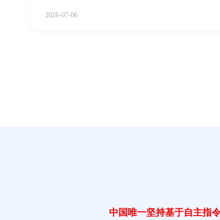
河南省教育资源保障中心主任孙家栋、鹤壁市人民政府副
2026-07-06
辞。 河南省教育信创综合应用交流活动现场 作为河南信创产业示范基地核心链主企
业，龙芯中科深度扎根中原区域，已在鹤壁、郑州港区集
软件、场景应用的信创企业，构建起完整闭环的区域信创
业筑牢根基。 会上，龙芯中科董事长胡伟武表示：“龙芯是国内唯一不依赖境外技术授
权和供应链的CPU企业。历经25年技术攻坚，全面掌握指
统、通用GPU等底层核心技术，产品性能达到市场主流水
业，相关解决方案广泛应用于政务、教育、交通等重点领
技术产业生态最终都要落实到人才生态。只有将自主国产
才能打破中小学信息技术课成为“微软培训班”、高校计算机
非“造计算机”的现状。 龙芯中科董事长胡伟武 立足河南教育发展需求，龙芯中科明确
五大核心发力方向，聚焦教育信创适配中心建设、市场生
才梯队建设、专项技能培训，助力河南构建“1+5+N”教
信创技术在教育领域规模化、常态化落地应用。 龙架构路线规模化落地 在区域落地实
践中，鹤壁市基于龙架构路线打造出河南教育信创标杆样
心主任王志伟从基座建设、生态完善、素养提升三个维度
模化“真替”、教学办公全场景“真用”，以及国产技术与能
验。“2023年以来，我们已在市直、淇滨区近50所中小学引
中国唯一坚持基于自主指令系