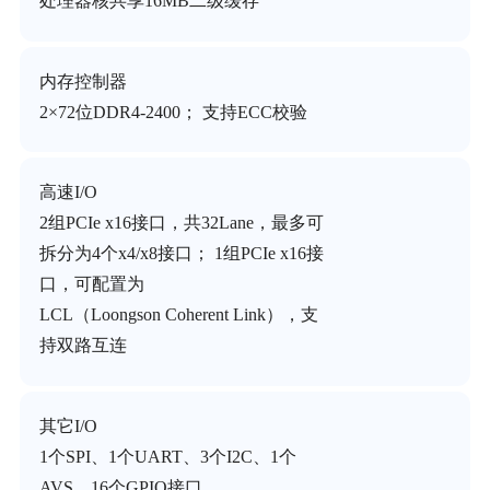
处理器核共享16MB二级缓存
内存控制器
2×72位DDR4-2400； 支持ECC校验
高速I/O
2组PCIe x16接口，共32Lane，最多可
拆分为4个x4/x8接口； 1组PCIe x16接
口，可配置为
LCL（Loongson Coherent Link），支
持双路互连
其它I/O
1个SPI、1个UART、3个I2C、1个
AVS、16个GPIO接口