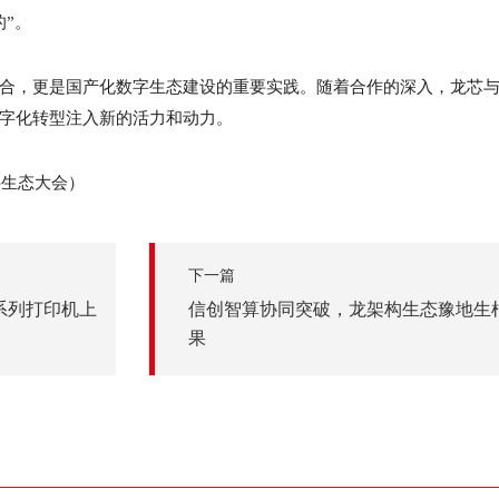
”。
合，更是国产化数字生态建设的重要实践。随着合作的深入，龙芯
字化转型注入新的活力和动力。
字生态大会）
下一篇
芯系列打印机上
信创智算协同突破，龙架构生态豫地生
果