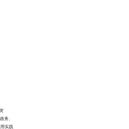
突
子政务、
芯用实践