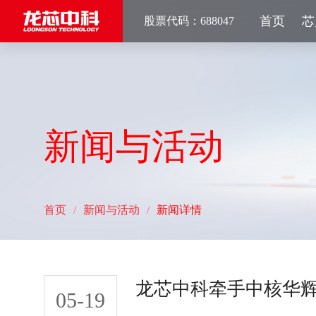
首页
芯
股票代码：688047
新闻与活动
首页
/
新闻与活动
/
新闻详情
龙芯中科牵手中核华辉
05-19