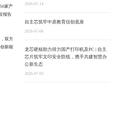
2026-07-14
50家产
旨报告
自主芯筑牢中原教育信创底座
2026-07-06
来，双方
心创新能
龙芯硬核助力得力国产打印机及PC | 自主
芯片筑牢文印安全防线，携手共建智慧办
公新生态
2026-07-03